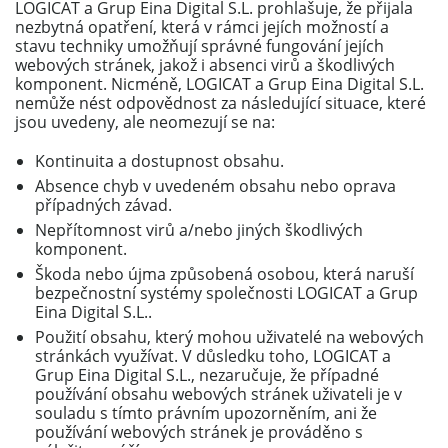
LOGICAT a Grup Eina Digital S.L. prohlašuje, že přijala
nezbytná opatření, která v rámci jejích možností a
stavu techniky umožňují správné fungování jejích
webových stránek, jakož i absenci virů a škodlivých
komponent. Nicméně, LOGICAT a Grup Eina Digital S.L.
nemůže nést odpovědnost za následující situace, které
jsou uvedeny, ale neomezují se na:
Kontinuita a dostupnost obsahu.
Absence chyb v uvedeném obsahu nebo oprava
případných závad.
Nepřítomnost virů a/nebo jiných škodlivých
komponent.
Škoda nebo újma způsobená osobou, která naruší
bezpečnostní systémy společnosti LOGICAT a Grup
Eina Digital S.L..
Použití obsahu, který mohou uživatelé na webových
stránkách využívat. V důsledku toho, LOGICAT a
Grup Eina Digital S.L., nezaručuje, že případné
používání obsahu webových stránek uživateli je v
souladu s tímto právním upozorněním, ani že
používání webových stránek je prováděno s