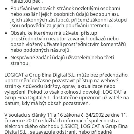
náležitou péčí.
Používání webových stránek nezletilými osobami
nebo zasílání jejich osobních údajů bez souhlasu
jejich zákonných zástupců, přičemž zákonní zástupci
jsou odpovědní za jejich používání internetu.
Obsah, ke kterému má uživatel přístup
prostřednictvím neautorizovaných odkazů nebo
obsah vložený uživateli prostřednictvím komentářů
nebo podobných nástrojů.
Nesprávné zadání údajů uživatelem nebo třetí
stranou.
LOGICAT a Grup Eina Digital S.L. může bez předchozího
upozornění dočasně pozastavit přístup na webové
stránky z důvodu údržby, oprav, aktualizace nebo
vylepšení. Pokud to však okolnosti dovolují, LOGICAT a
Grup Eina Digital S.L. dostatečně upozornit uživatele na
datum, kdy má být obsah pozastaven.
V souladu s články 11 a 16 zákona č. 34/2002 ze dne 11.
července 2002 o službách informační společnosti a
elektronického obchodu (LSSICE), LOGICAT a Grup Eina
Digital S.L., se zavazuje odstranit nebo případně