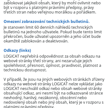
zablokovat jakýkoli obsah, který by mohl ovlivnit nebo
být v rozporu s platnými právními předpisy, právy
třetích stran nebo veřejnou morálkou a pořádkem.
Omezení zobrazování technických bulletinů.
Je stanoven limit 60 denních náhledů technických
bulletinů na jednoho uživatele. Pokud bude tento limit
překročen, bude uživatel upozorněn a jeho účet bude
okamžitě zablokován a deaktivován.
Odkazy (links)
LOGICAT nepřebírá odpovědnost za obsah odkazu na
webové stránky třetí strany, ani nezaručuje jejich
spolehlivost, přesnost, úplnost, pravdivost, platnost a
technickou dostupnost.
V případě, že jsou na jiných webových stránkách zřízeny
odkazy na webové stránky LOGICAT nelze vykládat jako
LOGICAT neschválil odkaz nebo obsah webové stránky
obsahující odkaz, ani nesmí být na odkazované stránce
nevhodný, hanlivý, nezákonný, obscénní nebo
nedovolený obsah nebo jiný obsah, který je v rozporu s
platnými právními předpisy.