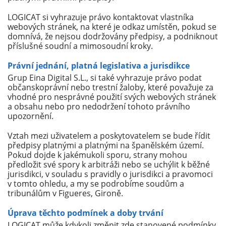
LOGICAT si vyhrazuje právo kontaktovat vlastníka
webových stránek, na které je odkaz umístěn, pokud se
domnívá, že nejsou dodržovány předpisy, a podniknout
příslušné soudní a mimosoudní kroky.
Právní jednání, platná legislativa a jurisdikce
Grup Eina Digital S.L., si také vyhrazuje právo podat
občanskoprávní nebo trestní žaloby, které považuje za
vhodné pro nesprávné použití svých webových stránek
a obsahu nebo pro nedodržení tohoto právního
upozornění.
Vztah mezi uživatelem a poskytovatelem se bude řídit
předpisy platnými a platnými na španělském území.
Pokud dojde k jakémukoli sporu, strany mohou
předložit své spory k arbitráži nebo se uchýlit k běžné
jurisdikci, v souladu s pravidly o jurisdikci a pravomoci
v tomto ohledu, a my se podrobíme soudům a
tribunálům v Figueres, Gironě.
Úprava těchto podmínek a doby trvání
LOGICAT může kdykoli změnit zde stanovené podmínky,