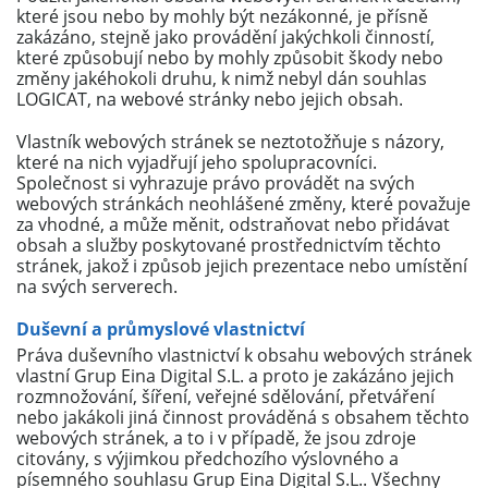
které jsou nebo by mohly být nezákonné, je přísně
zakázáno, stejně jako provádění jakýchkoli činností,
které způsobují nebo by mohly způsobit škody nebo
změny jakéhokoli druhu, k nimž nebyl dán souhlas
LOGICAT, na webové stránky nebo jejich obsah.
Vlastník webových stránek se neztotožňuje s názory,
které na nich vyjadřují jeho spolupracovníci.
Společnost si vyhrazuje právo provádět na svých
webových stránkách neohlášené změny, které považuje
za vhodné, a může měnit, odstraňovat nebo přidávat
obsah a služby poskytované prostřednictvím těchto
stránek, jakož i způsob jejich prezentace nebo umístění
na svých serverech.
Duševní a průmyslové vlastnictví
Práva duševního vlastnictví k obsahu webových stránek
vlastní Grup Eina Digital S.L. a proto je zakázáno jejich
rozmnožování, šíření, veřejné sdělování, přetváření
nebo jakákoli jiná činnost prováděná s obsahem těchto
webových stránek, a to i v případě, že jsou zdroje
citovány, s výjimkou předchozího výslovného a
písemného souhlasu Grup Eina Digital S.L.. Všechny