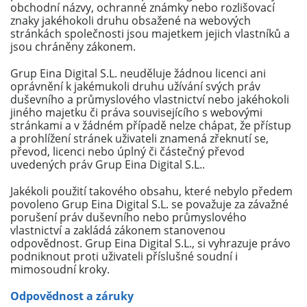
obchodní názvy, ochranné známky nebo rozlišovací
znaky jakéhokoli druhu obsažené na webových
stránkách společnosti jsou majetkem jejich vlastníků a
jsou chráněny zákonem.
Grup Eina Digital S.L. neuděluje žádnou licenci ani
oprávnění k jakémukoli druhu užívání svých práv
duševního a průmyslového vlastnictví nebo jakéhokoli
jiného majetku či práva souvisejícího s webovými
stránkami a v žádném případě nelze chápat, že přístup
a prohlížení stránek uživateli znamená zřeknutí se,
převod, licenci nebo úplný či částečný převod
uvedených práv Grup Eina Digital S.L..
Jakékoli použití takového obsahu, které nebylo předem
povoleno Grup Eina Digital S.L. se považuje za závažné
porušení práv duševního nebo průmyslového
vlastnictví a zakládá zákonem stanovenou
odpovědnost. Grup Eina Digital S.L., si vyhrazuje právo
podniknout proti uživateli příslušné soudní i
mimosoudní kroky.
Odpovědnost a záruky